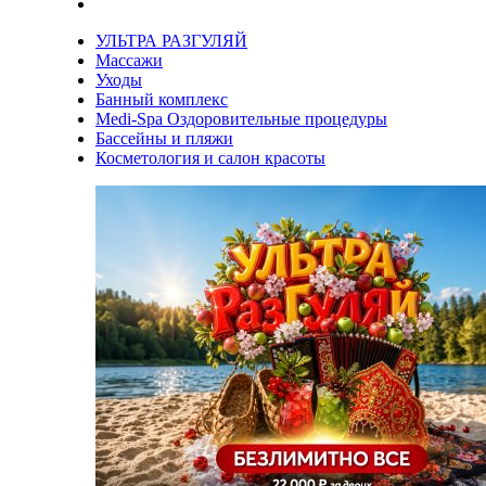
УЛЬТРА РАЗГУЛЯЙ
Массажи
Уходы
Банный комплекс
Medi-Spa Оздоровительные процедуры
Бассейны и пляжи
Косметология и салон красоты