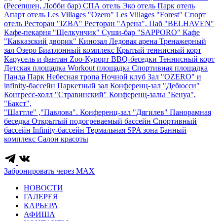
(Ресепшен, Лобби бар)
СПА отель
Эко отель
Парк отель
Апарт отель
Les Villages "Ozero"
Les Villages "Forest"
Спорт
отель
Ресторан "IZBA"
Ресторан "Арена", Паб "BELHAVEN"
Кафе-пекарня "Щелкунчик"
Суши-бар "SAPPORO"
Кафе
"Кавказский дворик"
Кинозал
Ледовая арена
Тренажерный
зал
Озеро
Биатлонный комплекс
Крытый теннисный корт
Карусель и фантан
Zoo-Курорт
BBQ-беседки
Теннисный корт
Детская площадка
Workout площадка
Спортивная площадка
Панда Парк
Небесная тропа
Ночной клуб
Зал "OZERO" и
infinity-бассейн
Паркетный зал
Конференц-зал "Дебюсси"
Конгресс-холл "Стравинский"
Конференц-залы "Бенуа",
"Бакст",
"Шаттле" ,"Павлова".
Конференц-зал "Дягилев"
Панорамная
беседка
Открытый подогреваемый бассейн
Спортивный
бассейн
Infinity-бассейн
Термальная SPA зона
Банный
комплекс
Салон красоты
Забронировать через MAX
НОВОСТИ
ГАЛЕРЕЯ
КАРЬЕРА
АФИША