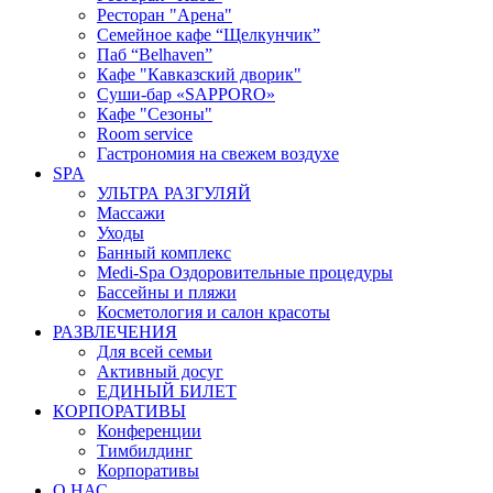
Ресторан "Арена"
Семейное кафе “Щелкунчик”
Паб “Belhaven”
Кафе "Кавказский дворик"
Суши-бар «SAPPORO»
Кафе "Сезоны"
Room service
Гастрономия на свежем воздухе
SPA
УЛЬТРА РАЗГУЛЯЙ
Массажи
Уходы
Банный комплекс
Medi-Spa Оздоровительные процедуры
Бассейны и пляжи
Косметология и салон красоты
РАЗВЛЕЧЕНИЯ
Для всей семьи
Активный досуг
ЕДИНЫЙ БИЛЕТ
КОРПОРАТИВЫ
Конференции
Тимбилдинг
Корпоративы
О НАС