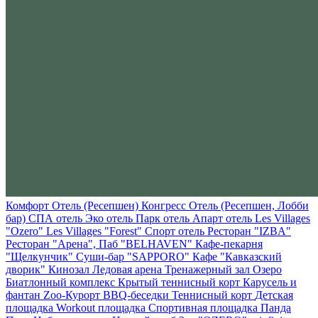
Комфорт Отель (Ресепшен)
Конгресс Отель (Ресепшен, Лобби
бар)
СПА отель
Эко отель
Парк отель
Апарт отель
Les Villages
"Ozero"
Les Villages "Forest"
Спорт отель
Ресторан "IZBA"
Ресторан "Арена", Паб "BELHAVEN"
Кафе-пекарня
"Щелкунчик"
Суши-бар "SAPPORO"
Кафе "Кавказский
дворик"
Кинозал
Ледовая арена
Тренажерный зал
Озеро
Биатлонный комплекс
Крытый теннисный корт
Карусель и
фантан
Zoo-Курорт
BBQ-беседки
Теннисный корт
Детская
площадка
Workout площадка
Спортивная площадка
Панда