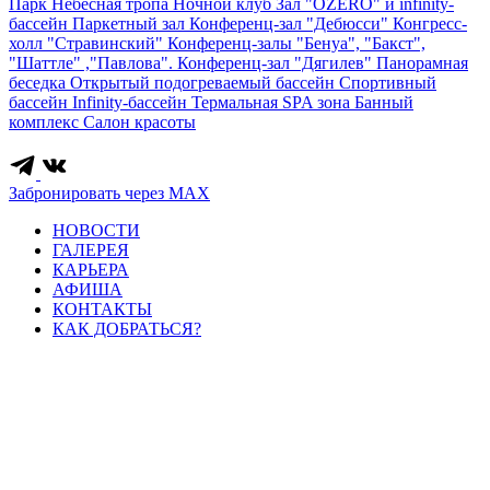
Парк
Небесная тропа
Ночной клуб
Зал "OZERO" и infinity-
бассейн
Паркетный зал
Конференц-зал "Дебюсси"
Конгресс-
холл "Стравинский"
Конференц-залы "Бенуа", "Бакст",
"Шаттле" ,"Павлова".
Конференц-зал "Дягилев"
Панорамная
беседка
Открытый подогреваемый бассейн
Спортивный
бассейн
Infinity-бассейн
Термальная SPA зона
Банный
комплекс
Салон красоты
Забронировать через MAX
НОВОСТИ
ГАЛЕРЕЯ
КАРЬЕРА
АФИША
КОНТАКТЫ
КАК ДОБРАТЬСЯ?