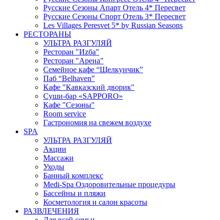
Русские Сезоны Апарт Отель 4* Пересвет
Русские Сезоны Спорт Отель 3* Пересвет
Les Villages Peresvet 5* by Russian Seasons
РЕСТОРАНЫ
УЛЬТРА РАЗГУЛЯЙ
Ресторан "Иzба"
Ресторан "Арена"
Семейное кафе “Щелкунчик”
Паб “Belhaven”
Кафе "Кавказский дворик"
Суши-бар «SAPPORO»
Кафе "Сезоны"
Room service
Гастрономия на свежем воздухе
SPA
УЛЬТРА РАЗГУЛЯЙ
Акции
Массажи
Уходы
Банный комплекс
Medi-Spa Оздоровительные процедуры
Бассейны и пляжи
Косметология и салон красоты
РАЗВЛЕЧЕНИЯ
Для всей семьи